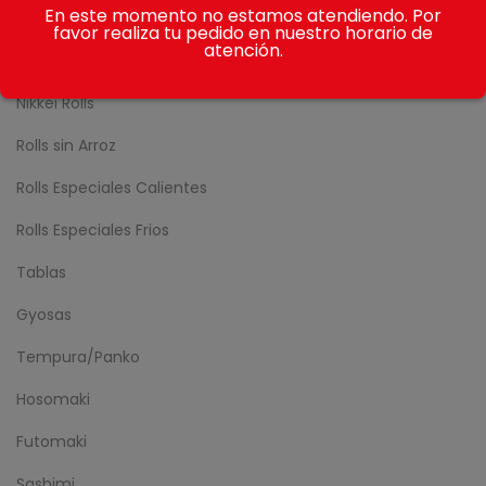
En este momento no estamos atendiendo. Por
Avocado Rolls
favor realiza tu pedido en nuestro horario de
atención.
Sake Rolls
Nikkei Rolls
Rolls sin Arroz
Rolls Especiales Calientes
Rolls Especiales Frios
Tablas
Gyosas
Tempura/Panko
Hosomaki
Futomaki
Sashimi