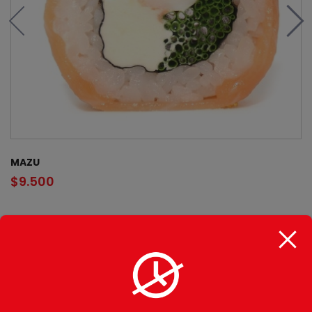
MAZU
$
9.500
CATEGORÍAS
Gohan
Makimono