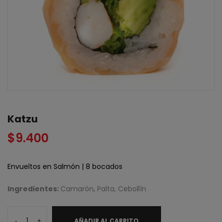
Katzu
$
9.400
Envueltos en Salmón | 8 bocados
Ingredientes:
Camarón, Palta, Cebollín
Katzu
-
+
AÑADIR AL CARRITO