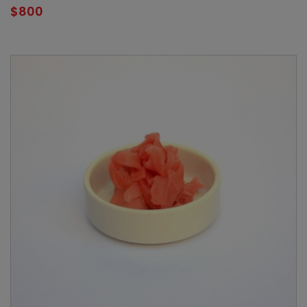
$
800