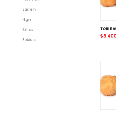
Sashimi
Nigiri
TORI BA
Extras
$
8.40
Bebidas