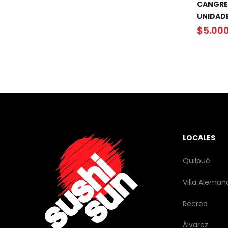
CANGRE 
UNIDAD
$
5.00
LOCALES
Quilpué
Villa Aleman
Recreo
Álvarez