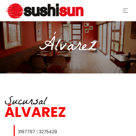
Álvarez
Sucursal
ÁLVAREZ
3197797
|
3275429