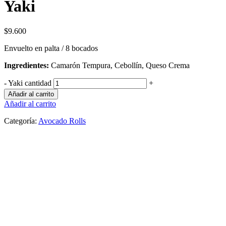
Yaki
$
9.600
Envuelto en palta / 8 bocados
Ingredientes:
Camarón Tempura, Cebollín, Queso Crema
-
Yaki cantidad
+
Añadir al carrito
Añadir al carrito
Categoría:
Avocado Rolls